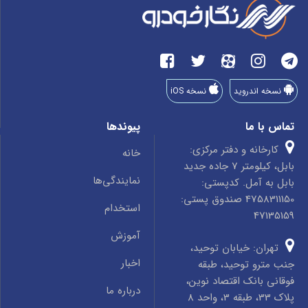
نسخه اندروید
نسخه iOS
تماس با ما
پیوندها
کارخانه و دفتر مرکزی:
خانه
بابل، کیلومتر 7 جاده جدید
نمایندگی‌ها
بابل به آمل. کدپستی:
4758311150 صندوق پستی:
استخدام
47135159
آموزش
تهران: خیابان توحید،
اخبار
جنب مترو توحید، طبقه
فوقانی بانک اقتصاد نوین،
درباره ما
پلاک 33، طبقه 3، واحد 8