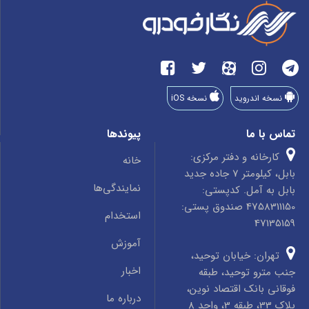
نسخه اندروید
نسخه iOS
تماس با ما
پیوندها
کارخانه و دفتر مرکزی:
خانه
بابل، کیلومتر 7 جاده جدید
نمایندگی‌ها
بابل به آمل. کدپستی:
4758311150 صندوق پستی:
استخدام
47135159
آموزش
تهران: خیابان توحید،
اخبار
جنب مترو توحید، طبقه
فوقانی بانک اقتصاد نوین،
درباره ما
پلاک 33، طبقه 3، واحد 8