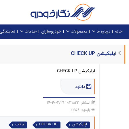
خانه
درباره ما
محصولات
خودروسازان
خدمات
نمایندگی
اپلیکیشن CHECK UP
اپلیکیشن CHECK UP
دانلود
انتشار:
10:38:23 1404/02/31
بازدید: 2359
اپلیکیشن
CHECK UP
چکاپ