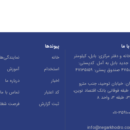
ا ما
پیوندها
انه و دفتر مرکزی: بابل، کیلومتر
خانه
نمایندگی‌ها
ه جدید بابل به آمل. کدپستی:
استخدام
آموزش
ستی: 47135159
اخبار
درباره ما
ن: خیابان توحید، جنب مترو
طبقه فوقانی بانک اقتصاد نوین،
کد اعتبار
تماس با ما
ثبت گزارش
فرصت شغل