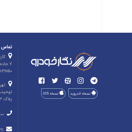
تماس ب
کارخ
7 جاد
4758311150 صندوق پ
تهرا
توحید، 
نسخه اندروید
نسخه iOS
پلاک 33، طبقه 3، واحد 8
011-35910000
info@negarkhodro.com