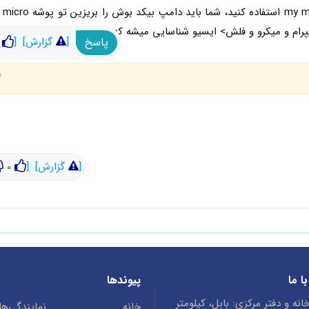
پاسخ
[
گزارش]
[
4 
[
گزارش]
[
0
ا ما
پیوندها
انه و دفتر مرکزی: بابل، کیلومتر
خانه
نمایندگی‌ها