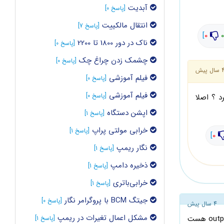
آبدیت
[پاسخ 0]
انتقال مالکییت
[پاسخ 7]
]
0
0
ناک در دور 1800 تا 2200
[پاسخ 0]
چشمک زدن چراغ چک
[پاسخ 0]
سال پیش
فیلم آموزشی
[پاسخ 0]
فیلم آموزشی
[پاسخ 0]
obd 2 این اقدام رو میشه کرد ؟ اصلا
اپشن دستگاه
[پاسخ 1]
خرابی مولتی پراپ
[پاسخ 1]
]
0
نگار ریمپ
[پاسخ 1]
ذخیره دامپ
[پاسخ 1]
خرابی‌باتری
[پاسخ 1]
جیتگ BCM با پروگرامر نگار
[پاسخ 0]
4 سال پیش
مشکل اعمال تغیرات در ریمپ
وقت بخیر جناب محمودی، شما باید رم دستگاهو را بذارین داخل رم ریدر و به کامپیوتر یا لپتاپ وصلش کنید، داخل رم پوشه outputs هست
[پاسخ 1]