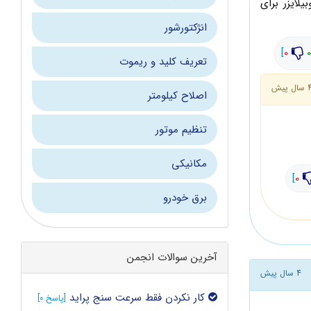
لایزر برای
انژکتورشور
]
0
0
تعریف کلید و ریموت
سال پیش
اصلاح کیلومتر
تنظیم موتور
مکانیکی
]
0
برق خودرو
آخرین سوالات انجمن
4 سال پیش
کار نکردن فقط سرعت سنج پراید
[پاسخ 0]