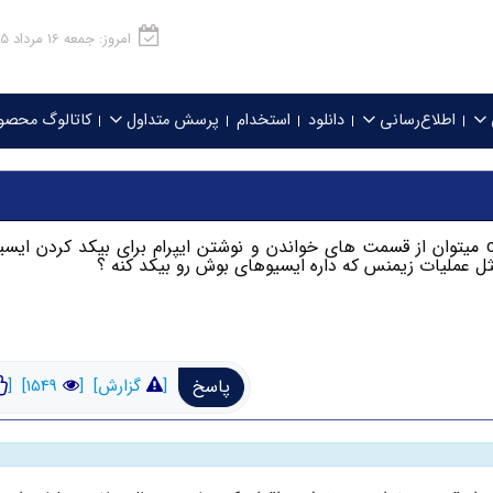
امروز: جمعه 16 مرداد 1405
اطلاع‌رسانی
دانلود
استخدام
پرسش متداول
کاتالوگ محصو
با سلام . ایا با دیاگ در قسمت obd 2 میتوان از قسمت های خواندن و نوشتن ایپرام برای بیکد کرد
مثل عملیات زیمنس که داره ایسیوهای بوش رو بیکد کنه ؟
پاسخ
[
گزارش]
[
1549]
[