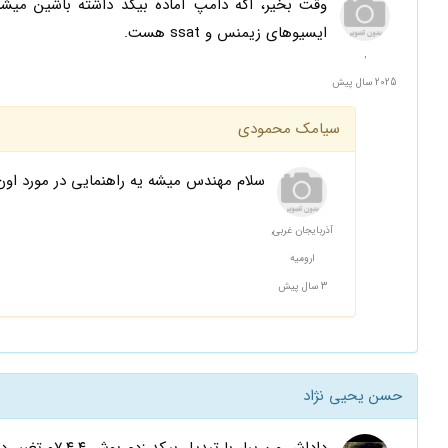
وقت بخیر، اگه دامپ آماده بیکد داشته باشین میشه
ایسیوهای زیمنس و ssat هست.
,
2025 سال پیش
سیامک محمودی
سلام مهندس میشه یه راهنمایی در مورد اون قسمت از
آذربایجان غربی,
ارومیه
3 سال پیش
حسن یحیی نژاد