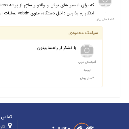
,
اینکار رم بذارین داخل دستگاه، منوی obd2> عملیات ایپرام و میکرو و فلش> ایسیو شناسایی میشه که بعدش شما باید نوشتن ایسیو بزنید.
2025 سال پیش
سیامک محمودی
با تشکر از راهنماییتون
آذربایجان غربی,
ارومیه
3 سال پیش
تماس ب
کارخ