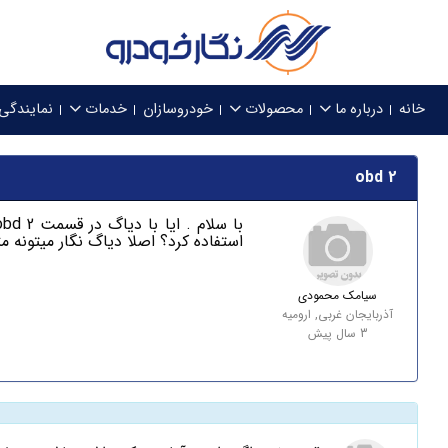
خانه
درباره ما
محصولات
خودروسازان
خدمات
نمایندگی
obd 2
استفاده کرد؟ اصلا دیاگ نگار میتونه 
سیامک محمودی
آذربایجان غربی, ارومیه
3 سال پیش