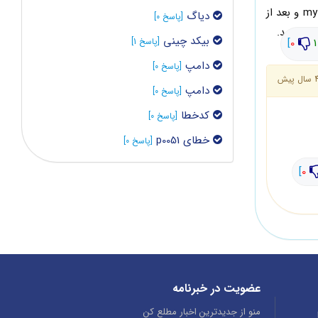
که برای ایسیو های بوش و والئو و ساژم از پوشه my micro استفاده کنید، شما باید دامپ بیکد بوش را بریزین تو پوشه my micro و بعد از
دیاگ
[پاسخ 0]
بیکد چینی
[پاسخ 1]
]
0
1
دامپ
[پاسخ 0]
سال پیش
دامپ
[پاسخ 0]
کدخطا
[پاسخ 0]
خطای p0051
[پاسخ 0]
]
0
عضویت در خبرنامه
منو از جدیدترین اخبار مطلع کن