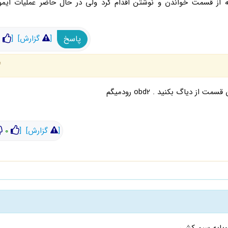
 از قسمت خواندن و نوشتن اقدام کرد ولی در حال حاضر عملیات ایموبی
پاسخ
[
گزارش]
[
4 
 دیاگ بکنید . obd2 رودمیگم
[
گزارش]
[
0