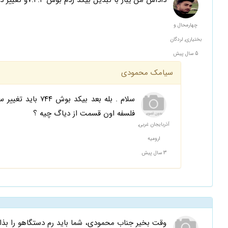
داداش من یبار با تبدیل بیکد زدم بوش ۷.۴.۴و تغییر دوپایه سیم کشی
چهارمحال و
بختیاری, لردگان
5 سال پیش
سیامک محمودی
فلسفه اون قسمت از دیاگ چیه ؟
آذربایجان غربی,
ارومیه
3 سال پیش